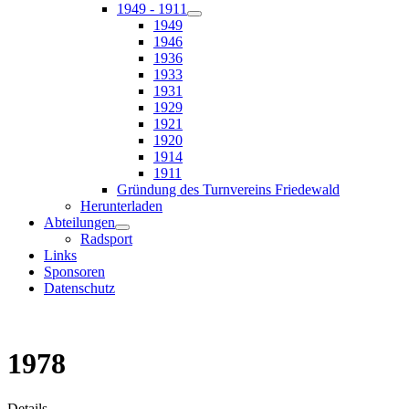
1949 - 1911
1949
1946
1936
1933
1931
1929
1921
1920
1914
1911
Gründung des Turnvereins Friedewald
Herunterladen
Abteilungen
Radsport
Links
Sponsoren
Datenschutz
1978
Details