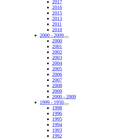
2017
2016
2015
2013
2011
2010
2000 - 2009
2000
2001
2002
2003
2004
2005
2006
2007
2008
2009
2000 - 2009
1999 - 1950
1998
1996
1995
1994
1993
1992