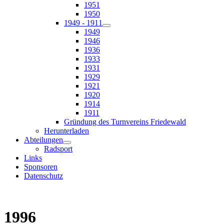
1951
1950
1949 - 1911
1949
1946
1936
1933
1931
1929
1921
1920
1914
1911
Gründung des Turnvereins Friedewald
Herunterladen
Abteilungen
Radsport
Links
Sponsoren
Datenschutz
1996