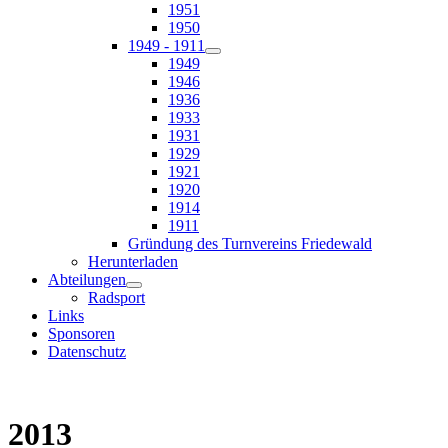
1951
1950
1949 - 1911
1949
1946
1936
1933
1931
1929
1921
1920
1914
1911
Gründung des Turnvereins Friedewald
Herunterladen
Abteilungen
Radsport
Links
Sponsoren
Datenschutz
2013